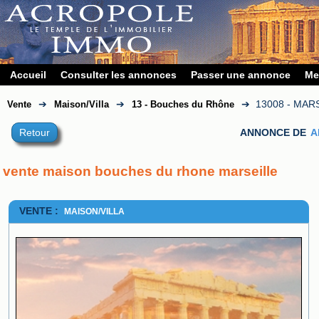
Accueil
Consulter les annonces
Passer une annonce
Me
➔
➔
➔
13008 - MAR
Vente
Maison/Villa
13 - Bouches du Rhône
Retour
ANNONCE DE
A
vente maison bouches du rhone marseille
VENTE :
MAISON/VILLA