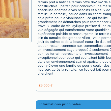
terrain prêt à bâtir ce terrain offre 862 m2 de s
constructible,  parfait pour concevoir une maiso
spacieuse adaptée à vos besoins et à ceux de 
famille. la parcelle,  située dans un cadre tranqui
déjà prête pour la viabilisation,  ce qui facilite 
grandement les démarches pour commencer le
travaux. cadre de vie idyllique profitez d'une s
vue dégagée qui transformera votre quotidien 
expérience paisible et ressourçante. le terrain e
loin du tumulte des grandes villes,  vous perme
jouir du calme et de la beauté naturelle d'auxell
tout en restant connecté aux commodités essent
un investissement sage proposé à seulement 2
eur,  ce terrain représente un investissement 
exceptionnel pour ceux qui souhaitent bâtir leur
dans un environnement sain et apaisant. que ce
pour y élever une famille ou pour y couler des j
heureux après la retraite,  ce lieu est fait pour 
cherchent 
28 000 €
Informations principales