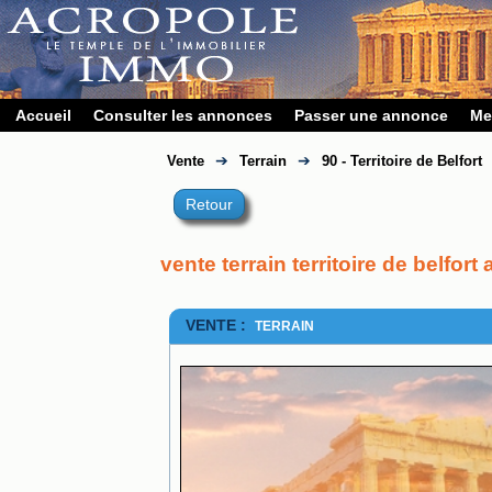
Accueil
Consulter les annonces
Passer une annonce
Me
➔
➔
Vente
Terrain
90 - Territoire de Belfort
Retour
vente terrain territoire de belfort
VENTE :
TERRAIN