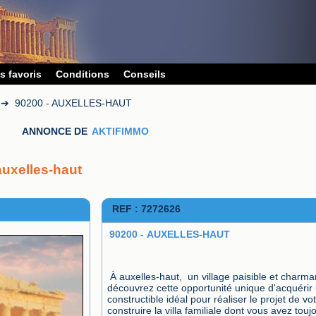
s favoris
Conditions
Conseils
➔
90200 - AUXELLES-HAUT
ANNONCE DE
AKTIFIMMO
 auxelles-haut
REF : 7272626
90200 - AUXELLES-HAUT
À auxelles-haut,  un village paisible et charmant
découvrez cette opportunité unique d'acquérir u
constructible idéal pour réaliser le projet de votr
construire la villa familiale dont vous avez toujo