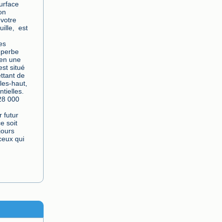
urface 
n 
votre 
lle,  est 
s 
uperbe 
en une 
st situé 
ttant de 
es-haut,  
ielles. 
8 000 
 futur 
 soit 
ours 
ceux qui 