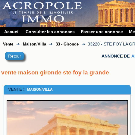
Accueil
Consulter les annonces
Passer une annonce
Me
➔
➔
➔
33220 - STE FOY LA G
Vente
Maison/Villa
33 - Gironde
Retour
ANNONCE DE
A
vente maison gironde ste foy la grande
VENTE :
MAISON/VILLA