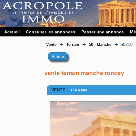
Accueil
Consulter les annonces
Passer une annonce
Me
➔
➔
➔
50210 
Vente
Terrain
50 - Manche
Retour
vente terrain manche roncey
VENTE :
TERRAIN