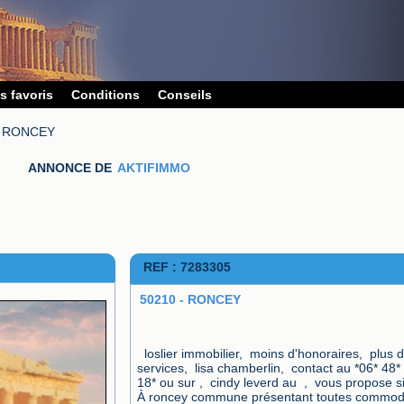
s favoris
Conditions
Conseils
- RONCEY
ANNONCE DE
AKTIFIMMO
REF : 7283305
50210 - RONCEY
 loslier immobilier,  moins d'honoraires,  plus de 
services,  lisa chamberlin,  contact au *06* 48* 
18* ou sur ,  cindy leverd au  ,  vous propose sit
À roncey commune présentant toutes commodi