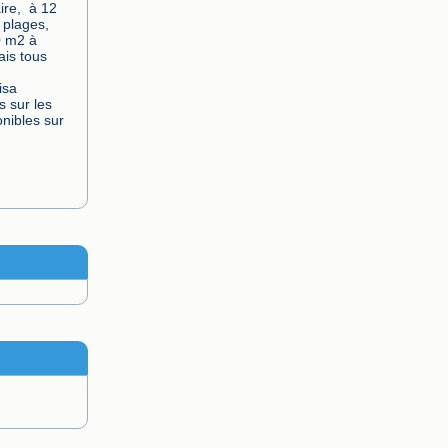
e,  à 12 
lages,  
 m2 à 
is tous 
sa 
 sur les 
nibles sur 