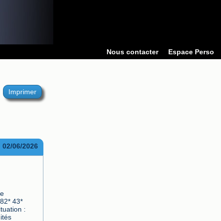
Nous contacter
Espace Perso
Imprimer
02/06/2026
82* 43* 
uation : 
tés 