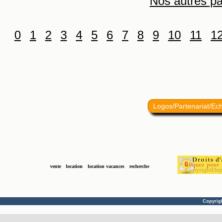
Nos autres pa
0
1
2
3
4
5
6
7
8
9
10
11
1
Logos/Partenariat/Ec
vente
location
location vacances
recherche
Copyrig