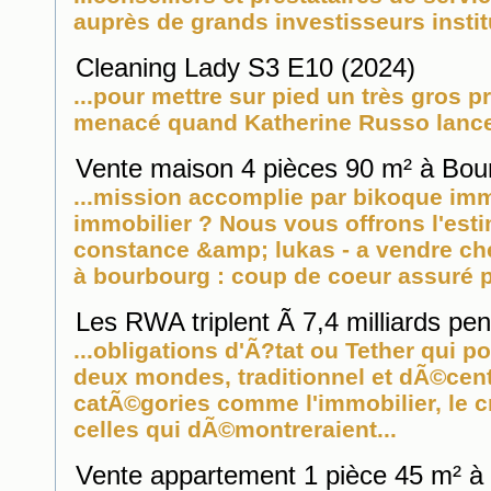
auprès de grands investisseurs institu
Cleaning Lady S3 E10 (2024)
...pour mettre sur pied un très gros p
menacé quand Katherine Russo lance 
Vente maison 4 pièces 90 m² à Bou
...mission accomplie par bikoque
imm
immobilier
? Nous vous offrons l'estim
constance &amp; lukas - a vendre c
à bourbourg : coup de coeur assuré po
Les RWA triplent Ã 7,4 milliards pe
...obligations d'Ã?tat ou Tether qui por
deux mondes, traditionnel et dÃ©centra
catÃ©gories comme l'
immobilier
, le 
celles qui dÃ©montreraient...
Vente appartement 1 pièce 45 m² à