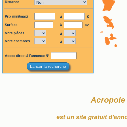
Distance
Prix mini/maxi
à
€
Surface
à
m²
Nbre pièces
à
Nbre chambres
à
Acces direct à l'annonce N°
Lancer la recherche
Acropole
est un site gratuit d'an