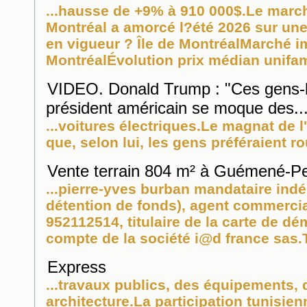
...hausse de +9% à 910 000$.Le mar
Montréal a amorcé l?été 2026 sur une
en vigueur ? Île de MontréalMarché
i
MontréalÉvolution prix médian unifamil
VIDEO. Donald Trump : "Ces gens-là
président américain se moque des..
...voitures électriques.Le magnat de l'
que, selon lui, les gens préféraient ro
Vente terrain 804 m² à Guémené-Pe
...pierre-yves burban mandataire in
détention de fonds), agent commercial
952112514, titulaire de la carte de 
compte de la société i@d france sas.T
Express
...travaux publics, des équipements, 
architecture.La participation tunisienn