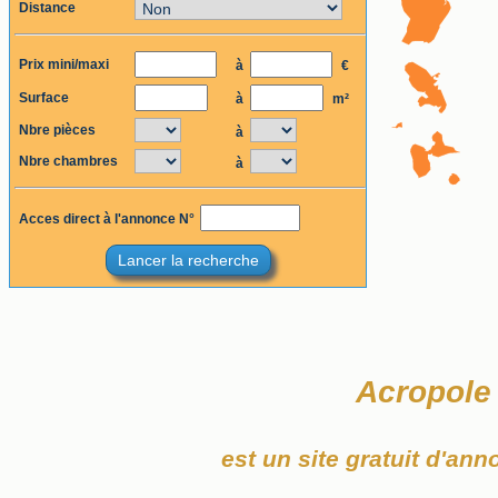
Distance
Prix mini/maxi
à
€
Surface
à
m²
Nbre pièces
à
Nbre chambres
à
Acces direct à l'annonce N°
Lancer la recherche
Acropole
est un site gratuit d'an