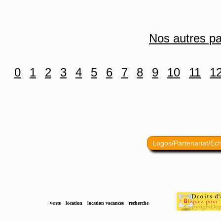
Nos autres pa
0
1
2
3
4
5
6
7
8
9
10
11
1
Logos/Partenariat/Ec
vente
location
location vacances
recherche