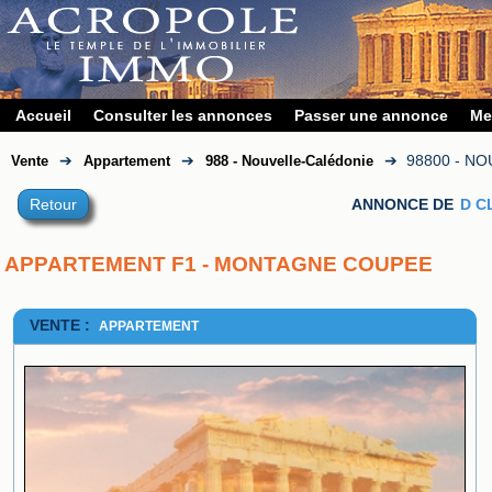
Accueil
Consulter les annonces
Passer une annonce
Me
➔
➔
➔
98800 - N
Vente
Appartement
988 - Nouvelle-Calédonie
Retour
ANNONCE DE
D C
APPARTEMENT F1 - MONTAGNE COUPEE
VENTE :
APPARTEMENT