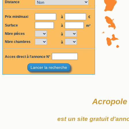
Distance
Prix mini/maxi
à
€
Surface
à
m²
Nbre pièces
à
Nbre chambres
à
Acces direct à l'annonce N°
Lancer la recherche
Acropole
est un site gratuit d'an