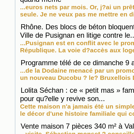
...euros nets par mois. Or, j?ai un prê
seule. Je ne veux pas me mettre en dif
Rhône. Des blocs de béton bloquent
Ville de Pusignan en litige contre le..
...Pusignan est en conflit avec le pr
République. La voie d?accès aux loge
Programme télé de ce dimanche 9 ao
...de la Dodaine menacé par un prom
un nouveau Ducobu ? le? Bruxellois 
Lolita Séchan : ce « petit mas » fam
pour qu?elle y revive son...
Cette maison n'a jamais été un simpl
le décor d'une histoire familiale qui c
Vente maison 7 pièces 340 m² à Va
...visite. Sébastien monset ? conseill