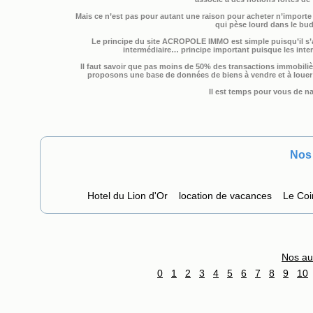
Mais ce n’est pas pour autant une raison pour acheter n’importe 
qui pèse lourd dans le budg
Le principe du site ACROPOLE IMMO est simple puisqu’il s’a
intermédiaire… principe important puisque les inte
Il faut savoir que pas moins de 50% des transactions immobilièr
proposons une base de données de biens à vendre et à louer p
Il est temps pour vous de na
Nos 
Hotel du Lion d'Or
location de vacances
Le Coi
Nos au
0
1
2
3
4
5
6
7
8
9
10