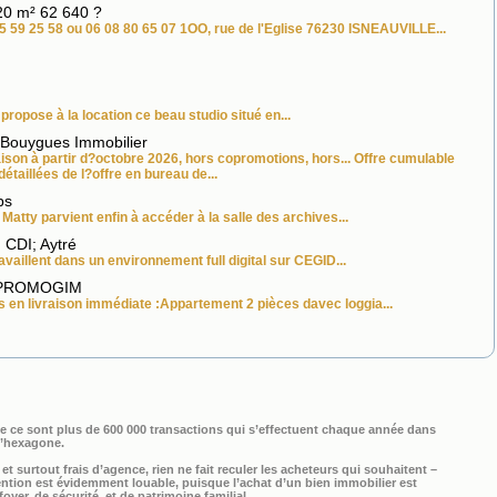
920 m² 62 640 ?
5 59 25 58 ou 06 08 80 65 07 1OO, rue de l'Eglise 76230 ISNEAUVILLE...
ropose à la location ce beau studio situé en...
 Bouygues Immobilier
aison à partir d?octobre 2026, hors copromotions, hors... Offre cumulable
étaillées de l?offre en bureau de...
bs
, Matty parvient enfin à accéder à la salle des archives...
 CDI; Aytré
availlent dans un environnement full digital sur CEGID...
 - PROMOGIM
 en livraison immédiate :Appartement 2 pièces davec loggia...
sque ce sont plus de 600 000 transactions qui s’effectuent chaque année dans
l’hexagone.
et surtout frais d’agence, rien ne fait reculer les acheteurs qui souhaitent –
ntention est évidemment louable, puisque l’achat d’un bien immobilier est
oyer, de sécurité, et de patrimoine familial.