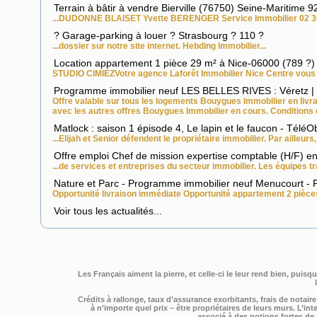
Terrain à bâtir à vendre Bierville (76750) Seine-Maritime 
...DUDONNE BLAISET Yvette BERENGER Service
Immobilier
02 3
? Garage-parking à louer ? Strasbourg ? 110 ?
...dossier sur notre site internet. Hebding
Immobilier
...
Location appartement 1 pièce 29 m² à Nice-06000 (789 ?)
STUDIO CIMIEZVotre agence Laforêt
Immobilier
Nice Centre vous p
Programme immobilier neuf LES BELLES RIVES : Véretz |
Offre valable sur tous les logements Bouygues
Immobilier
en livr
avec les autres offres Bouygues
Immobilier
en cours. Conditions d
Matlock : saison 1 épisode 4, Le lapin et le faucon - TéléO
...Elijah et Senior défendent le propriétaire
immobilier
. Par ailleurs
Offre emploi Chef de mission expertise comptable (H/F) en
...de services et entreprises du secteur
immobilier
. Les équipes tr
Nature et Parc - Programme immobilier neuf Menucourt
Opportunité livraison immédiate Opportunité appartement 2 pièces
Voir tous les actualités...
Les Français aiment la pierre, et celle-ci le leur rend bien, pui
Crédits à rallonge, taux d’assurance exorbitants, frais de notaire 
à n’importe quel prix – être propriétaires de leurs murs. L’i
associé à des notions fortes de f