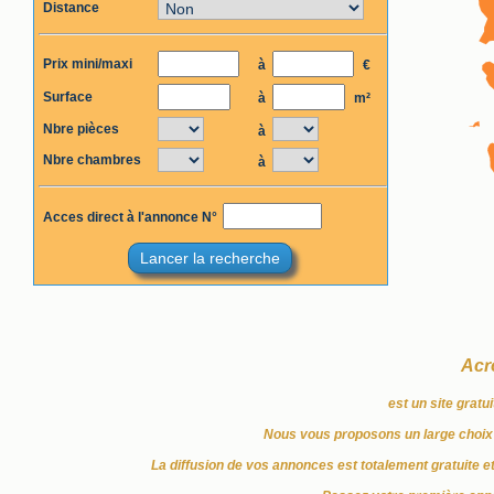
Distance
Prix mini/maxi
à
€
Surface
à
m²
Nbre pièces
à
Nbre chambres
à
Acces direct à l'annonce N°
Lancer la recherche
Acr
est un site gratu
Nous vous proposons un large choix 
La diffusion de vos annonces est totalement gratuite e