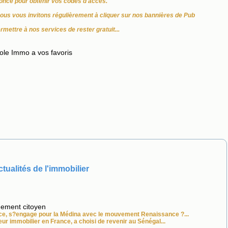
once pour obtenir vos codes d'accès.
nous vous invitons régulièrement à cliquer sur nos bannières de Pub
ermettre à nos services de rester gratuit...
ole Immo a vos favoris
tualités de l'immobilier
gement citoyen
e, s?engage pour la Médina avec le mouvement Renaissance ?...
teur
immobilier
en France, a choisi de revenir au Sénégal...