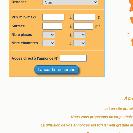
Distance
Prix mini/maxi
à
€
Surface
à
m²
Nbre pièces
à
Nbre chambres
à
Acces direct à l'annonce N°
Lancer la recherche
Acr
est un site gratu
Nous vous proposons un large choix 
La diffusion de vos annonces est totalement gratuite e