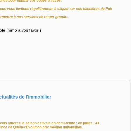
once pour obtenir vos codes d'accès.
nous vous invitons régulièrement à cliquer sur nos bannières de Pub
ermettre à nos services de rester gratuit...
ole Immo a vos favoris
tualités de l'immobilier
ois amorce la saison estivale en demi-teinte : en juillet... 41
ince de QuébecÉvolution prix médian unifamiliale...