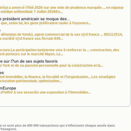
ntréal a amorcé l?été 2026 sur une note de prudence marquée ... en vigueur
 médian unifamiliale ? Juillet 2026En...
e président américain se moque des...
que, selon lui, les gens préféraient rouler à l'essence...
)
détention de fonds), agent commercial de la sas i@d france ... 952112514,
a société i@d france sas.Terrain 949...
ecture.La participation tunisienne vise à renforcer la ... construction, des
t porteurs sur le marché libyen. Le...
 sur l?un de ses sujets favoris
 York et de sa passion personnelle pour la construction et la...
les
ment
immobilier
, la finance, la fiscalité et l?organisation... Les stratégies
cturation patrimoniale, optimisation...
emEurope
d?offrir à ses associés une exposition à l?
immobilier
...
sque ce sont plus de 600 000 transactions qui s’effectuent chaque année dans
l’hexagone.