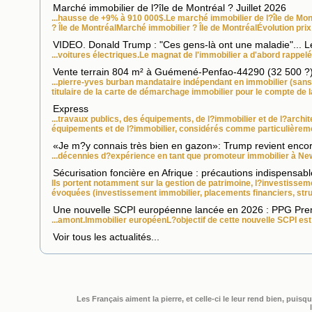
Marché immobilier de l?île de Montréal ? Juillet 2026
...hausse de +9% à 910 000$.Le marché
immobilier
de l?île de Mo
? Île de MontréalMarché
immobilier
? Île de MontréalÉvolution prix
VIDEO. Donald Trump : "Ces gens-là ont une maladie"... L
...voitures électriques.Le magnat de l'
immobilier
a d'abord rappelé 
Vente terrain 804 m² à Guémené-Penfao-44290 (32 500 ?
...pierre-yves burban mandataire indépendant en
immobilier
(sans 
titulaire de la carte de démarchage
immobilier
pour le compte de l
Express
...travaux publics, des équipements, de l?
immobilier
et de l?archit
équipements et de l?
immobilier
, considérés comme particulièremen
«Je m?y connais très bien en gazon»: Trump revient encore
...décennies d?expérience en tant que promoteur
immobilier
à New
Sécurisation foncière en Afrique : précautions indispensab
Ils portent notamment sur la gestion de patrimoine, l?investisse
évoquées (investissement
immobilier
, placements financiers, stru
Une nouvelle SCPI européenne lancée en 2026 : PPG Pr
...amont.
Immobilier
européenL?objectif de cette nouvelle SCPI est 
Voir tous les actualités...
Les Français aiment la pierre, et celle-ci le leur rend bien, pui