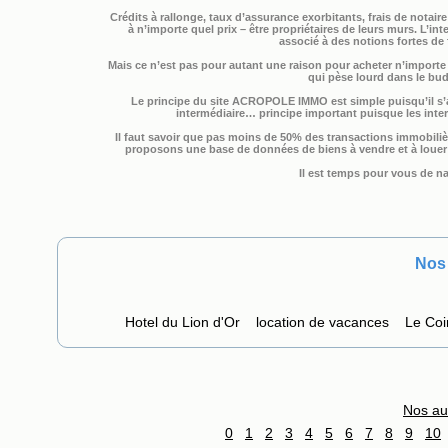
Crédits à rallonge, taux d’assurance exorbitants, frais de notaire 
à n’importe quel prix – être propriétaires de leurs murs. L’i
associé à des notions fortes de f
Mais ce n’est pas pour autant une raison pour acheter n’importe 
qui pèse lourd dans le budg
Le principe du site ACROPOLE IMMO est simple puisqu’il s’a
intermédiaire… principe important puisque les inte
Il faut savoir que pas moins de 50% des transactions immobilièr
proposons une base de données de biens à vendre et à louer p
Il est temps pour vous de na
Nos 
Hotel du Lion d'Or
location de vacances
Le Coi
Nos au
0
1
2
3
4
5
6
7
8
9
10