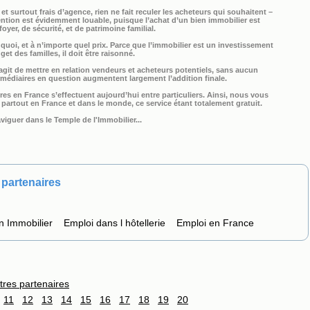
et surtout frais d’agence, rien ne fait reculer les acheteurs qui souhaitent –
ntention est évidemment louable, puisque l’achat d’un bien immobilier est
oyer, de sécurité, et de patrimoine familial.
quoi, et à n’importe quel prix. Parce que l’immobilier est un investissement
et des familles, il doit être raisonné.
git de mettre en relation vendeurs et acheteurs potentiels, sans aucun
rmédiaires en question augmentent largement l’addition finale.
es en France s’effectuent aujourd’hui entre particuliers. Ainsi, nous vous
artout en France et dans le monde, ce service étant totalement gratuit.
viguer dans le Temple de l'Immobilier...
partenaires
n Immobilier
Emploi dans l hôtellerie
Emploi en France
tres partenaires
11
12
13
14
15
16
17
18
19
20