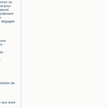
vrez ce 
al pour 
aturel.
acilement 
- 
e dégagée 
t :
lée
)
olution de 
 aux axes 