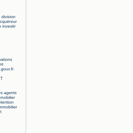
division 
acquéreur 
investir 
ations 
t 
gouv.fr. 
ET
s agents 
obilier 
ention 
mmobilier 
t