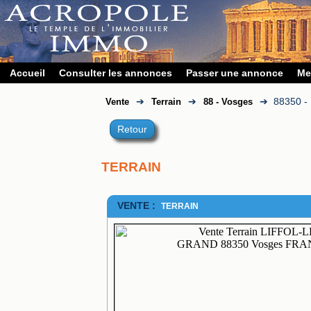
Accueil
Consulter les annonces
Passer une annonce
Me
➔
➔
➔
88350 
Vente
Terrain
88 - Vosges
Retour
TERRAIN
VENTE :
TERRAIN