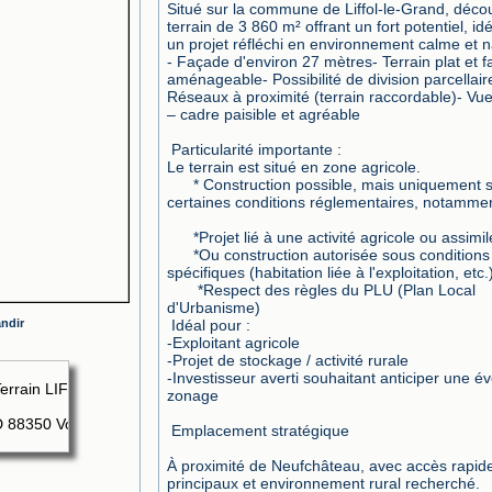
Situé sur la commune de Liffol-le-Grand, décou
terrain de 3 860 m² offrant un fort potentiel, idé
un projet réfléchi en environnement calme et n
- Façade d'environ 27 mètres- Terrain plat et f
aménageable- Possibilité de division parcellaire
Réseaux à proximité (terrain raccordable)- Vu
– cadre paisible et agréable
 Particularité importante :
Le terrain est situé en zone agricole.
      * Construction possible, mais uniquement sous 
certaines conditions réglementaires, notammen
      *Projet lié à une activité agricole ou assimi
      *Ou construction autorisée sous conditions 
spécifiques (habitation liée à l'exploitation, etc.
       *Respect des règles du PLU (Plan Local 
d'Urbanisme)
andir
 Idéal pour :
-Exploitant agricole
-Projet de stockage / activité rurale
-Investisseur averti souhaitant anticiper une év
zonage
 Emplacement stratégique
À proximité de Neufchâteau, avec accès rapide
principaux et environnement rural recherché.