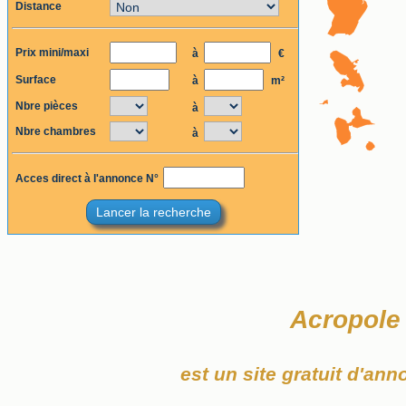
Distance
Prix mini/maxi
à
€
Surface
à
m²
Nbre pièces
à
Nbre chambres
à
Acces direct à l'annonce N°
Lancer la recherche
Acropole
est un site gratuit d'an