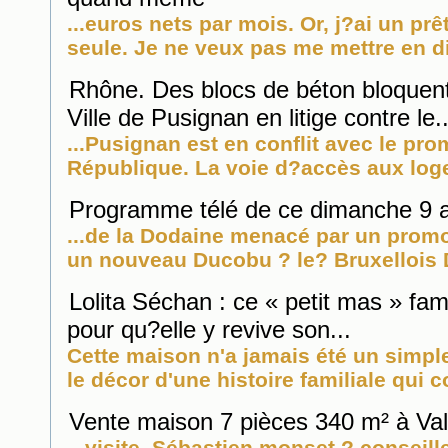
...euros nets par mois. Or, j?ai un prê
seule. Je ne veux pas me mettre en dif
Rhône. Des blocs de béton bloquent
Ville de Pusignan en litige contre le..
...Pusignan est en conflit avec le pr
République. La voie d?accès aux loge
Programme télé de ce dimanche 9 ao
...de la Dodaine menacé par un prom
un nouveau Ducobu ? le? Bruxellois 
Lolita Séchan : ce « petit mas » fam
pour qu?elle y revive son...
Cette maison n'a jamais été un simpl
le décor d'une histoire familiale qui c
Vente maison 7 pièces 340 m² à Va
...visite. Sébastien monset ? conseill