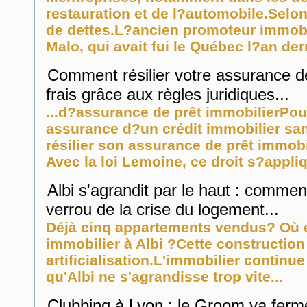
restauration et de l?automobile.Selon 
de dettes.L?ancien promoteur
immobi
Malo, qui avait fui le Québec l?an dern
Comment résilier votre assurance d
frais grâce aux règles juridiques...
...d?assurance de prêt
immobilier
Pour
assurance d?un crédit
immobilier
san
résilier son assurance de prêt
immobi
Avec la loi Lemoine, ce droit s?appliq
Albi s'agrandit par le haut : comment 
verrou de la crise du logement...
Déjà cinq appartements vendus? Où e
immobilier
à Albi ?Cette construction i
artificialisation.L'
immobilier
continue 
qu'Albi ne s'agrandisse trop vite...
Clubbing à Lyon : le Groom va ferme