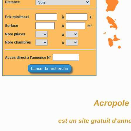
Distance
Prix mini/maxi
à
€
Surface
à
m²
Nbre pièces
à
Nbre chambres
à
Acces direct à l'annonce N°
Lancer la recherche
Acropole
est un site gratuit d'an