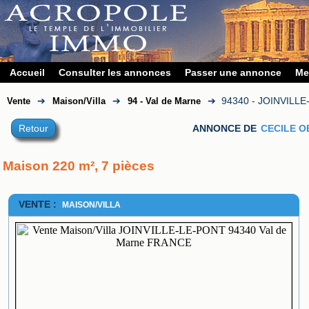
Accueil
Consulter les annonces
Passer une annonce
Me
➔
➔
➔
94340 - JOINVILL
Vente
Maison/Villa
94 - Val de Marne
Retour
ANNONCE DE
CECILE O
Maison 220 m², 7 pièces
VENTE :
MAISON/VILLA