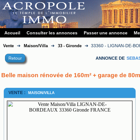
Accueil
Consulter les annonces
Passer une annonce
Me
➔
➔
➔
33360 - LIGNAN-DE-B
Vente
Maison/Villa
33 - Gironde
Retour
ANNONCE DE
SEBA
Belle maison rénovée de 160m² + garage de 80m
VENTE :
MAISON/VILLA