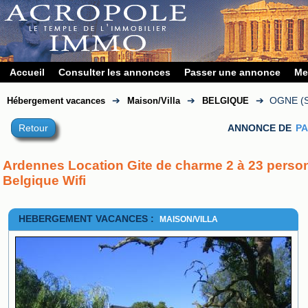
Accueil
Consulter les annonces
Passer une annonce
Me
➔
➔
➔
OGNE (
Hébergement vacances
Maison/Villa
BELGIQUE
Retour
ANNONCE DE
PA
Ardennes Location Gite de charme 2 à 23 person
Belgique Wifi
HEBERGEMENT VACANCES :
MAISON/VILLA