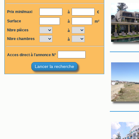
Prix mini/maxi
à
€
Surface
à
m²
Nbre pièces
à
Nbre chambres
à
Acces direct à l'annonce N°
Lancer la recherche