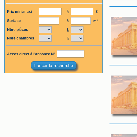
Prix mini/maxi
à
€
Surface
à
m²
Nbre pièces
à
Nbre chambres
à
Acces direct à l'annonce N°
Lancer la recherche