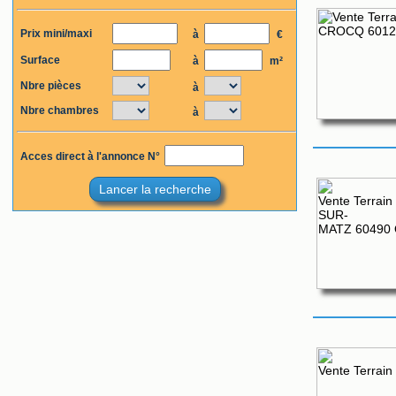
Prix mini/maxi
à
€
Surface
à
m²
Nbre pièces
à
Nbre chambres
à
Acces direct à l'annonce N°
Lancer la recherche