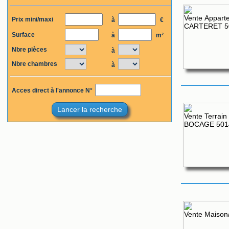
Prix mini/maxi
à
€
Surface
à
m²
Nbre pièces
à
Nbre chambres
à
Acces direct à l'annonce N°
Lancer la recherche