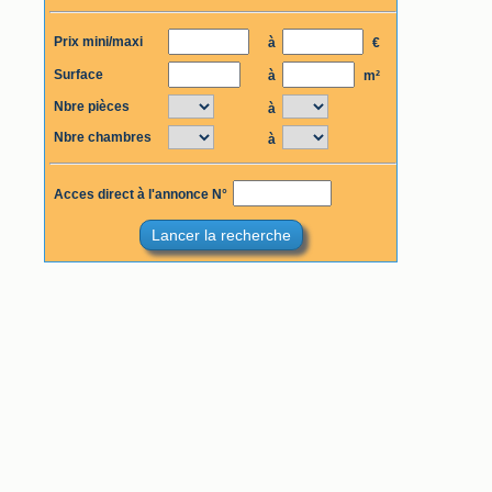
Prix mini/maxi
à
€
Surface
à
m²
Nbre pièces
à
Nbre chambres
à
Acces direct à l'annonce N°
Lancer la recherche