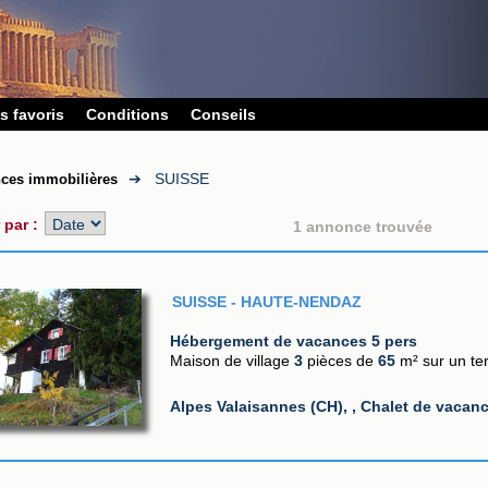
s favoris
Conditions
Conseils
➔
SUISSE
ces immobilières
r par :
1 annonce trouvée
SUISSE - HAUTE-NENDAZ
Hébergement de vacances 5 pers
Maison de village
3
pièces
de
65
m²
sur un te
Alpes Valaisannes (CH), , Chalet de vaca