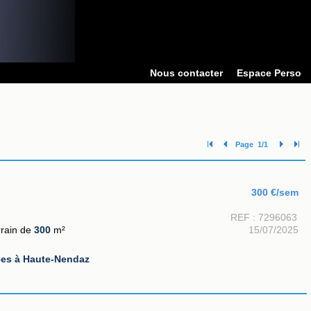
Nous contacter
Espace Perso
Page 1/1
300 €/sem
REF : 7296063
rrain de
300
m²
15/07/2025
nces à Haute-Nendaz