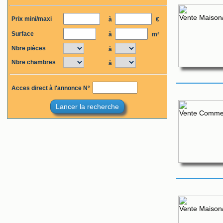
Prix mini/maxi
à
€
Surface
à
m²
Nbre pièces
à
Nbre chambres
à
Acces direct à l'annonce N°
Lancer la recherche